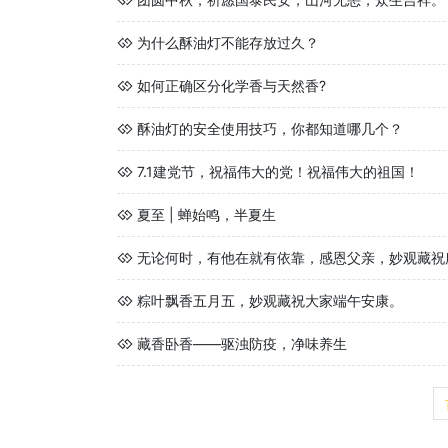
为什么酥油灯不能存放过久？
如何正确区分化学香与天然香?
酥油灯的安全使用技巧，你都知道哪几个？
7.1建党节，祝福伟大的党！祝福伟大的祖国！
夏至 | 蝉始鸣，半夏生
无论何时，有他在就有依靠，感恩父亲，妙观藏祝所
粽叶飘香五月五，妙观藏祝大家端午安康。
藏香卧香——驱浊防疫，净味养生