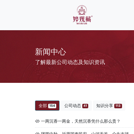
新闻中心
了解最新公司动态及知识资讯
全部
公司动态
知识分享
154
41
113
一两沉香一两金，天然沉香凭什么那么贵？
团圆中秋，祈愿国泰民安，山河无恙，众生吉祥。